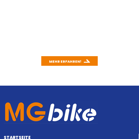
Wusstest du schon, wie effektiv das
Fahrradfahren für unsere Umwelt ist?
Mit unserem CO
-Rechner kannst du einfach und
2
schnell den CO
-Ausstoß deines Autos berechnen
2
und mit dem Fahrradfahren vergleichen.
MEHR ERFAHREN!
STARTSEITE